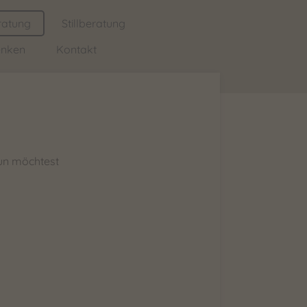
ratung
Stillberatung
enken
Kontakt
tun möchtest