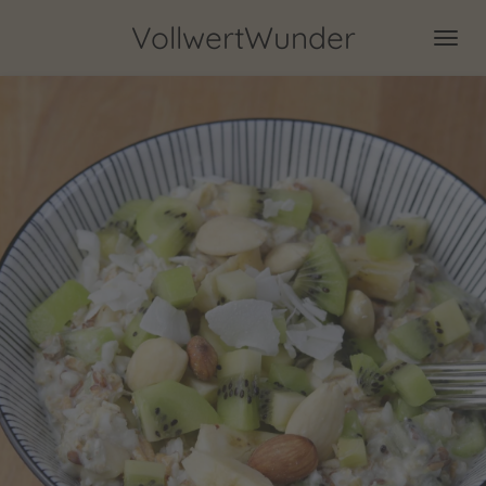
Zum
VollwertWunder
Hauptinhalt
springen