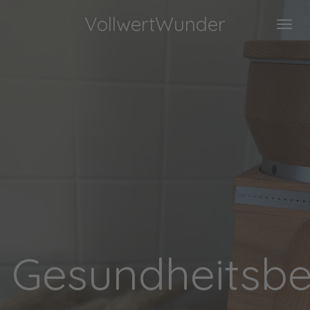
Zum
VollwertWunder
Hauptinhalt
springen
ratung
Gesundheitsbe