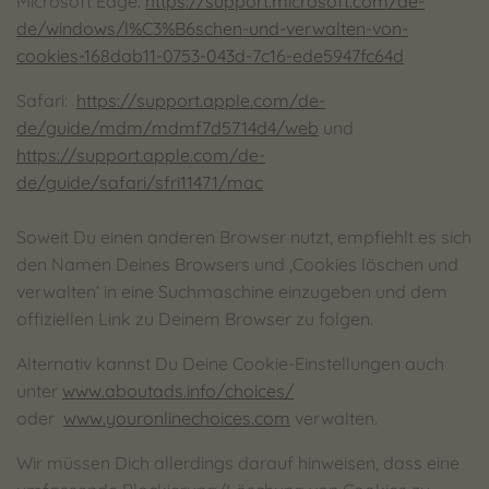
Microsoft Edge:
https://support.microsoft.com/de-
de/windows/l%C3%B6schen-und-verwalten-von-
cookies-168dab11-0753-043d-7c16-ede5947fc64d
Safari:
https://support.apple.com/de-
de/guide/mdm/mdmf7d5714d4/web
und
https://support.apple.com/de-
de/guide/safari/sfri11471/mac
Soweit Du einen anderen Browser nutzt, empfiehlt es sich
den Namen Deines Browsers und ‚Cookies löschen und
verwalten‘ in eine Suchmaschine einzugeben und dem
offiziellen Link zu Deinem Browser zu folgen.
Alternativ kannst Du Deine Cookie-Einstellungen auch
unter
www.aboutads.info/choices/
oder
www.youronlinechoices.com
verwalten.
Wir müssen Dich allerdings darauf hinweisen, dass eine