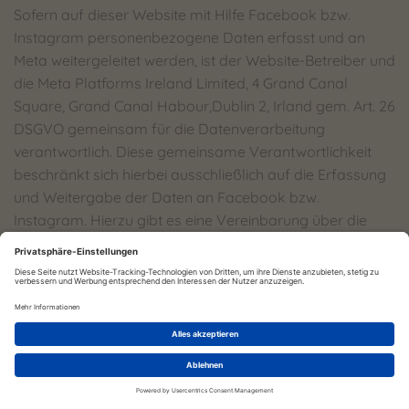
Sofern auf dieser Website mit Hilfe Facebook bzw.
Instagram personenbezogene Daten erfasst und an
Meta weitergeleitet werden, ist der Website-Betreiber und
die Meta Platforms Ireland Limited, 4 Grand Canal
Square, Grand Canal Habour,Dublin 2, Irland gem. Art. 26
DSGVO gemeinsam für die Datenverarbeitung
verantwortlich. Diese gemeinsame Verantwortlichkeit
beschränkt sich hierbei ausschließlich auf die Erfassung
und Weitergabe der Daten an Facebook bzw.
Instagram. Hierzu gibt es eine Vereinbarung über die
gemeinsame Verarbeitung:
https://www.facebook.com/legal/controller_addendu
m
.
Der Website-Betreiber ist für die Erteilung der
Datenschutzinformationen beim Einsatz des Instagram-
Tools und die datenschutzrechtliche sichere Einbindung